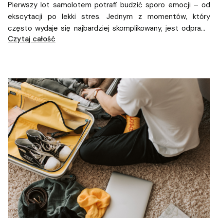
Pierwszy lot samolotem potrafi budzić sporo emocji – od
ekscytacji po lekki stres. Jednym z momentów, który
często wydaje się najbardziej skomplikowany, jest odprawa
Czytaj całość
na lotnisku. W rzeczywistości to dość uporządkowany
proces, który – jeśli wiesz, czego się spodziewać –
przebiega szybko i bezproblemowo.