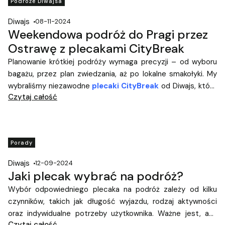
Podróże Diwajsa
Diwajs
08-11-2024
Weekendowa podróż do Pragi przez
Ostrawę z plecakami CityBreak
Planowanie krótkiej podróży wymaga precyzji – od wyboru
bagażu, przez plan zwiedzania, aż po lokalne smakołyki. My
wybraliśmy niezawodne
plecaki CityBreak
od Diwajs, które
Czytaj całość
spełniają wymogi bagażu podręcznego, są lekkie, stylowe i
pojemne. Oto nasza relacja z wyprawy do Pragi, z
przystankiem w Ostrawie.
Porady
Diwajs
12-09-2024
Jaki plecak wybrać na podróż?
Wybór odpowiedniego plecaka na podróż zależy od kilku
czynników, takich jak długość wyjazdu, rodzaj aktywności
oraz indywidualne potrzeby użytkownika. Ważne jest, aby
Czytaj całość