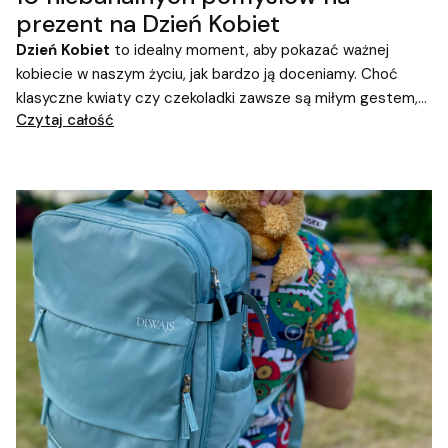
prezent na Dzień Kobiet
Dzień Kobiet
to idealny moment, aby pokazać ważnej
kobiecie w naszym życiu, jak bardzo ją doceniamy. Choć
klasyczne kwiaty czy czekoladki zawsze są miłym gestem,
Czytaj całość
coraz więcej osób szuka czegoś bardziej oryginalnego. Nic
dziwnego – w końcu
prezent na Dzień Kobiet
może być
czymś więcej niż tylko drobnym upominkiem.