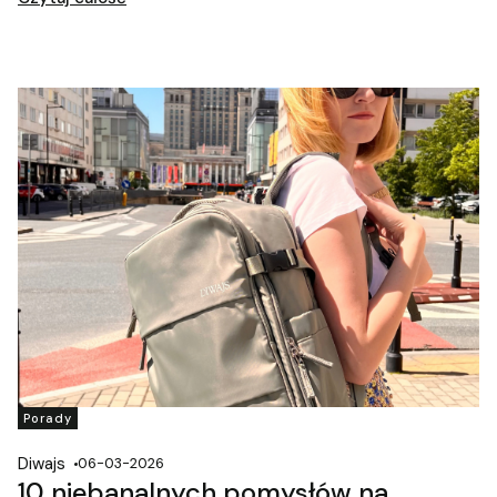
szybko rozładowuje baterię. Właśnie wtedy z pomocą
przychodzi powerbank – przenośne źródło energii, które
pozwala naładować urządzenie w dowolnym miejscu. Czy
jednak można zabrać powerbank do samolotu? Sprawdź
najważniejsze zasady.
Porady
Diwajs
06-03-2026
10 niebanalnych pomysłów na