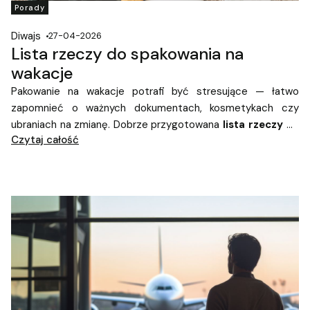
Porady
Diwajs
27-04-2026
Lista rzeczy do spakowania na
wakacje
Pakowanie na wakacje potrafi być stresujące — łatwo
zapomnieć o ważnych dokumentach, kosmetykach czy
ubraniach na zmianę. Dobrze przygotowana
lista rzeczy na
Czytaj całość
wakacje
pozwoli Ci uniknąć chaosu i sprawi, że wyjazd
będzie czystą przyjemnością. Niezależnie od tego, czy
planujesz dłuższy urlop, weekendowy wyjazd czy krótki
city
break
, warto mieć wszystko pod kontrolą. Sprawdź co
warto zabrać ze sobą w podróż!