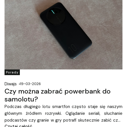
Porady
Diwajs
19-03-2026
Czy można zabrać powerbank do
samolotu?
Podczas długiego lotu smartfon często staje się naszym
głównym źródłem rozrywki. Oglądanie seriali, słuchanie
podcastów czy granie w gry potrafi skutecznie zabić czas
Czytaj całość
w podróży. Niestety intensywne korzystanie z telefonu