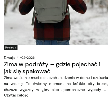
Porady
Diwajs
11-02-2026
Zima w podróży – gdzie pojechać i
jak się spakować
Zima wcale nie musi oznaczać siedzenia w domu i czekania
na wiosnę. To świetny moment na krótkie city breaki,
dłuższe wyjazdy w góry albo spontaniczne wypady do
Czytaj całość
europejskich miast. Mniej turystów, inny klimat i często
lepsze ceny – brzmi jak plan doskonały!