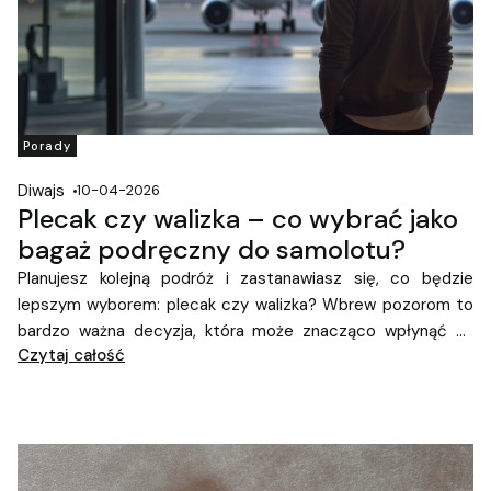
Porady
Diwajs
10-04-2026
Plecak czy walizka – co wybrać jako
bagaż podręczny do samolotu?
Planujesz kolejną podróż i zastanawiasz się, co będzie
lepszym wyborem: plecak czy walizka? Wbrew pozorom to
bardzo ważna decyzja, która może znacząco wpłynąć na
Czytaj całość
komfort Twojego wyjazdu. Coraz więcej podróżnych wybiera
dziś plecak jako
bagaż podręczny do samolotu
– i nie bez
powodu.