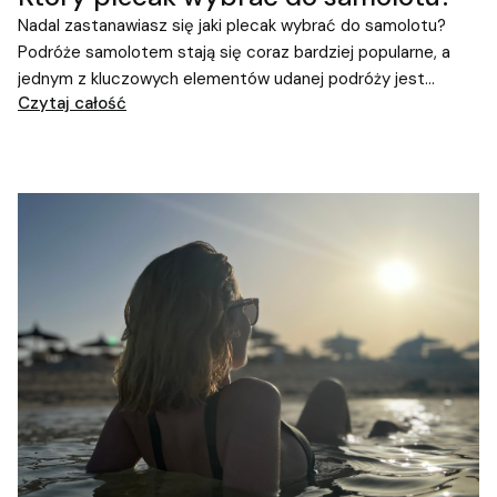
Nadal zastanawiasz się jaki plecak wybrać do samolotu?
Podróże samolotem stają się coraz bardziej popularne, a
jednym z kluczowych elementów udanej podróży jest
Czytaj całość
odpowiedni bagaż. Wybór idealnego plecaka do samolotu
może być trudnym zadaniem, gdyż należy znaleźć ten
idealny z odpowiednimi cechami! Dlatego przygotowaliśmy
dla Ciebie artykuł, który pomoże w podjęciu tej trudnej, ale
jakże ważnej decyzji.