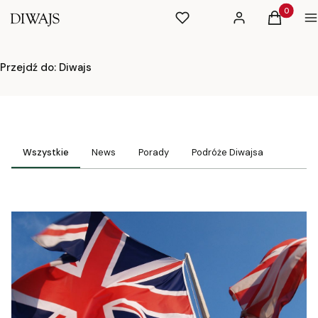
Produkty 
Ulubione
Zaloguj się
Koszyk
M
Przejdź do:
Diwajs
Wszystkie
News
Porady
Podróże Diwajsa