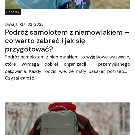
Porady
Diwajs
27-02-2026
Podróż samolotem z niemowlakiem –
co warto zabrać i jak się
przygotować?
Podróż samolotem z niemowlakiem to wyjątkowe wyzwanie,
które wymaga dobrej organizacji i przemyślanego
pakowania. Każdy rodzic wie, że mały pasażer potrzebuje
Czytaj całość
więcej rzeczy niż dorosły – a wszystko to musi zmieścić się
w bagażu podręcznym. Dobrze dobrany plecak może
znacząco ułatwić podróż i sprawić, że nawet dłuższy lot
będzie spokojniejszy. W tym artykule znajdziesz praktyczne
wskazówki, co warto zabrać ze sobą na pokład samolotu z
niemowlakiem – i jak to wygodnie spakować do
plecaka
kabinowego
.