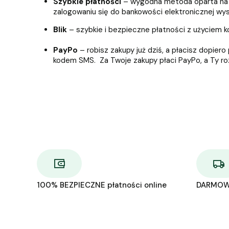
Szybkie płatności
– wygodna metoda oparta na p
zalogowaniu się do bankowości elektronicznej wy
Blik
– szybkie i bezpieczne płatności z użyciem 
PayPo
– robisz zakupy już dziś, a płacisz dopie
kodem SMS. Za Twoje zakupy płaci PayPo, a Ty roz
100% BEZPIECZNE płatności online
DARMOW