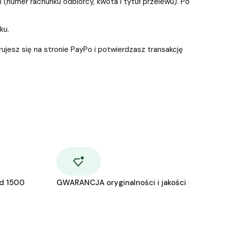
(numer rachunku odbiorcy, kwota i tytuł przelewu). Po
nku.
ujesz się na stronie PayPo i potwierdzasz transakcję
d 1500
GWARANCJA oryginalności i jakości