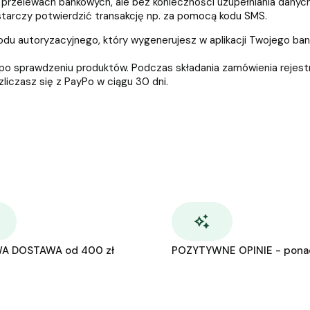
rzelewach bankowych, ale bez konieczności uzupełniania danych 
starczy potwierdzić transakcję np. za pomocą kodu SMS.
kodu autoryzacyjnego, który wygenerujesz w aplikacji Twojego ba
ro po sprawdzeniu produktów. Podczas składania zamówienia rejestr
liczasz się z PayPo w ciągu 30 dni.
A DOSTAWA od 400 zł
POZYTYWNE OPINIE - pona