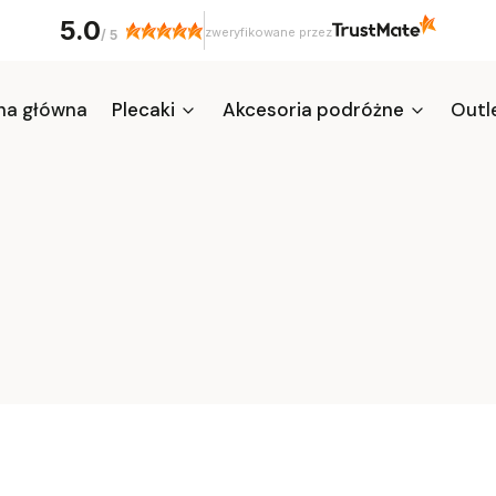
5.0
zweryfikowane przez
/
5
na główna
Plecaki
Akcesoria podróżne
Outl