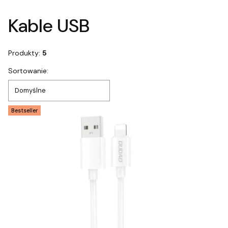
Koniec filtrów
Kable USB
Produkty:
5
Lista produktów
Sortowanie:
Domyślne
Bestseller