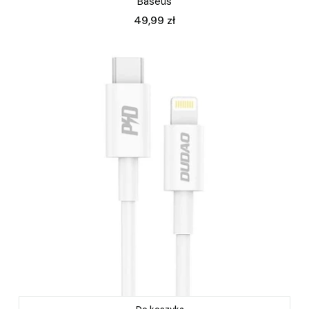
Baseus
Cena
49,99 zł