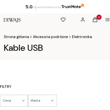
5.0
zweryfikowane przez
/
5
Produkty 
Ulubione
Zaloguj się
Koszyk
M
Strona główna
Akcesoria podróżne
Elektronika
Kable USB
FILTRY
Cena
Marka