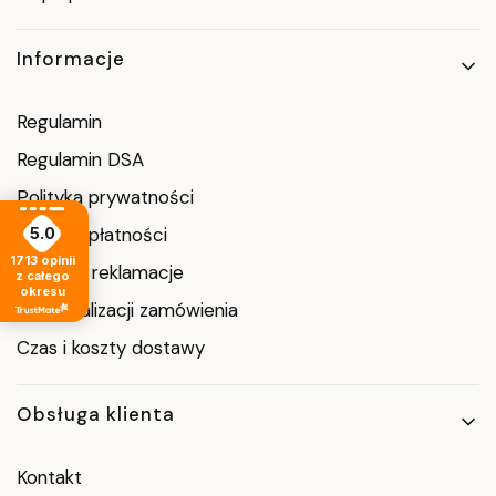
Informacje
Regulamin
Regulamin DSA
Polityka prywatności
Metody płatności
5.0
1713
opinii
Zwroty i reklamacje
z całego
okresu
Czas realizacji zamówienia
Czas i koszty dostawy
Obsługa klienta
Kontakt