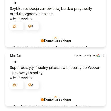
5
Szybka realizacja zamówienia, bardzo przyzwoity
produkt, zgodny z opisem
w tym tygodniu
0
0
Komentarz sklepu
Bardzo dziękujemy za podzielenie się opinią!
Pozdrawiamy, Zespół Diwajs!
Mo Bo
Opinia zewnętrzna
5
Super odszyty, świetny jakościowo, idealny do Wizzair
- pakowny i stabilny.
w tym tygodniu
0
0
Komentarz sklepu
Dzień dobry, dziękujemy za ocenę i miłą opinię!