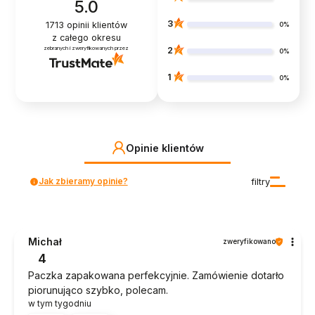
5.0
3
1713
opinii klientów
0%
z całego okresu
zebranych i zweryfikowanych przez
2
0%
1
0%
Opinie klientów
Jak zbieramy opinie?
filtry
Michał
zweryfikowano
4
Paczka zapakowana perfekcyjnie. Zamówienie dotarło
piorunująco szybko, polecam.
w tym tygodniu