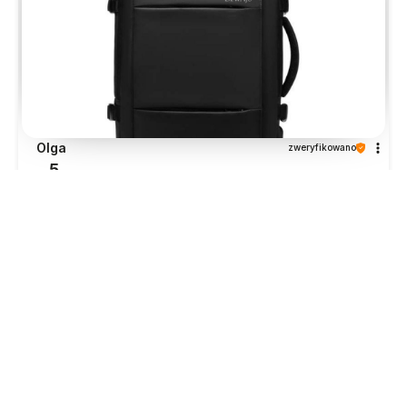
Olga
zweryfikowano
5
Polecam. Plecak super
w tym miesiącu
0
0
Komentarz sklepu
Dzień dobry, dziękujemy za ocenę i miłą opinię!
Cieszymy się, że udało nam się spełnić oczekiwania
:) Pozdrawiamy serdecznie, Zespół Diwajs!
podgląd