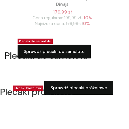
Diwajs
179,99 zł
Cena regularna:
199,99 zł
-10%
Najniższa cena:
179,99 zł
0%
Plecaki do samolotu
Sprawdź plecaki do samolotu
Plecaki do samolotu
Sprawdź plecaki próżniowe
Plecaki próżniowe
Plecaki Próżniowe