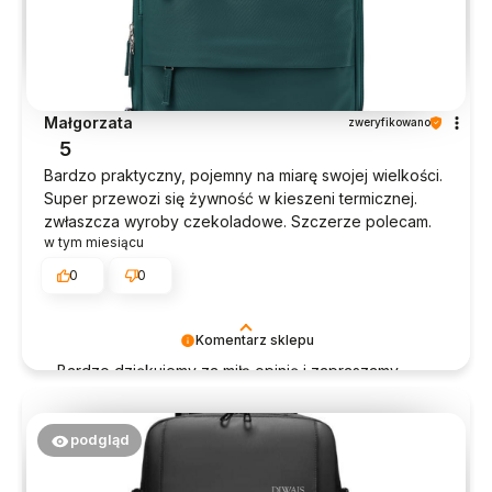
Małgorzata
zweryfikowano
5
Bardzo praktyczny, pojemny na miarę swojej wielkości.
Super przewozi się żywność w kieszeni termicznej.
zwłaszcza wyroby czekoladowe. Szczerze polecam.
w tym miesiącu
0
0
Komentarz sklepu
Bardzo dziękujemy za miłą opinię i zapraszamy
ponownie! Pozdrawiamy serdecznie, Zespół Diwajs!
podgląd