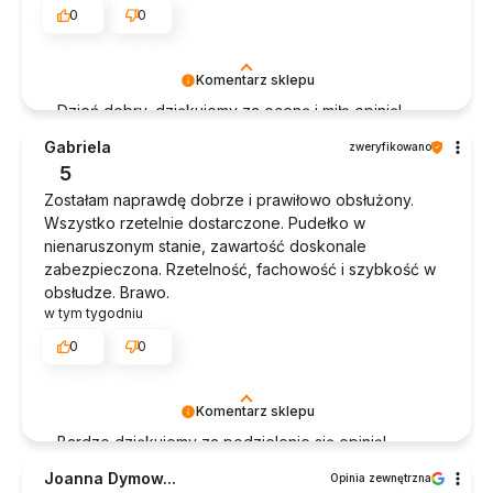
0
0
Komentarz sklepu
Dzień dobry, dziękujemy za ocenę i miłą opinię!
Cieszymy się, że udało nam się spełnić oczekiwania
Gabriela
zweryfikowano
:) Pozdrawiamy serdecznie, Zespół Diwajs!
5
Zostałam naprawdę dobrze i prawiłowo obsłużony.
Wszystko rzetelnie dostarczone. Pudełko w
nienaruszonym stanie, zawartość doskonale
zabezpieczona. Rzetelność, fachowość i szybkość w
obsłudze. Brawo.
w tym tygodniu
0
0
Komentarz sklepu
Bardzo dziękujemy za podzielenie się opinią!
Pozdrawiamy, Zespół Diwajs!
Joanna Dymow...
Opinia zewnętrzna