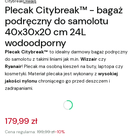
Diwajs
Citybreak
Plecak Citybreak™ - bagaż
podręczny do samolotu
40x30x20 cm 24L
wodoodporny
Plecak Citybreak™
to idealny darmowy bagaż podręczny
do samolotu z takimi liniami jak m.in.
Wizzair
czy
Ryanair
! Plecak ma osobną kieszeń na buty, laptopa czy
kosmetyki. Materiał plecaka jest wykonany z
wysokiej
jakości nylonu
chroniącego go przed deszczem i
zadrapaniami.
*
Kolor
Wybierz
179,99 zł
Cena regularna:
199,99 zł
-10%