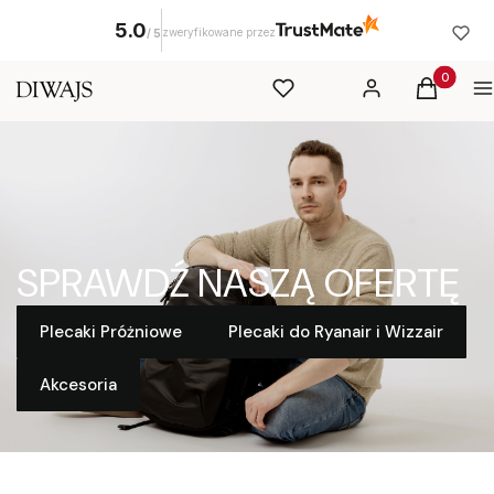
5.0
zweryfikowane przez
/
5
Produkty 
Ulubione
Zaloguj się
Koszyk
M
SPRAWDŹ NASZĄ OFERTĘ
Plecaki Próżniowe
Plecaki do Ryanair i Wizzair
Akcesoria