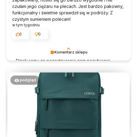
czułam jego ciężaru na plecach. Jest bardzo pakowny,
funkcjonalny i świetnie sprawdził się w podróży. Z
czystym sumieniem polecam!
w tym tygodniu
0
0
Komentarz sklepu
Dziękujemy za pozostawienie nam pozytywnej
opinii :) Naszym priorytetem jest satysfakcja klienta
- dziękujemy raz jeszcze i mamy nadzieję - do
szybkiego zobaczenia! Pozdrawiamy, Zespół
podgląd
Diwajs!