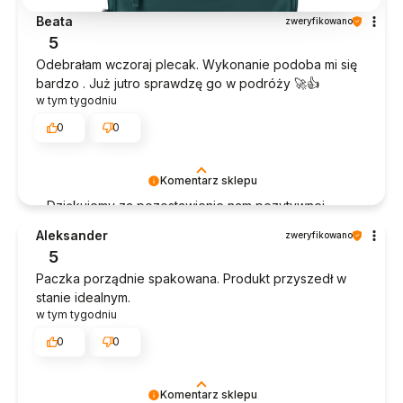
Beata
zweryfikowano
5
Odebrałam wczoraj plecak. Wykonanie podoba mi się
bardzo . Już jutro sprawdzę go w podróży 🚀👍️
w tym tygodniu
0
0
Komentarz sklepu
Dziękujemy za pozostawienie nam pozytywnej
opinii :) Naszym priorytetem jest satysfakcja klienta
Aleksander
zweryfikowano
- dziękujemy raz jeszcze i mamy nadzieję - do
5
szybkiego zobaczenia! Pozdrawiamy, Zespół
Paczka porządnie spakowana. Produkt przyszedł w
Diwajs!
stanie idealnym.
w tym tygodniu
0
0
Komentarz sklepu