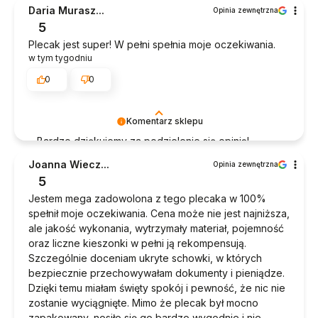
Cieszymy się, że udało nam się spełnić oczekiwania
Daria Murasz...
Opinia zewnętrzna
:) Pozdrawiamy serdecznie, Zespół Diwajs!
5
Plecak jest super! W pełni spełnia moje oczekiwania.
w tym tygodniu
0
0
Komentarz sklepu
Bardzo dziękujemy za podzielenie się opinią!
Pozdrawiamy, Zespół Diwajs!
Joanna Wiecz...
Opinia zewnętrzna
5
Jestem mega zadowolona z tego plecaka w 100%
spełnił moje oczekiwania. Cena może nie jest najniższa,
ale jakość wykonania, wytrzymały materiał, pojemność
oraz liczne kieszonki w pełni ją rekompensują.
Szczególnie doceniam ukryte schowki, w których
bezpiecznie przechowywałam dokumenty i pieniądze.
Dzięki temu miałam święty spokój i pewność, że nic nie
zostanie wyciągnięte. Mimo że plecak był mocno
zapakowany, nosiło się go bardzo wygodnie i nie