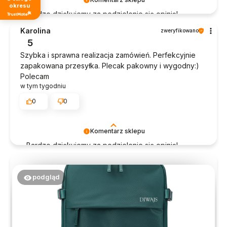
okresu
Bardzo dziękujemy za podzielenie się opinią!
Pozdrawiamy, Zespół Diwajs!
Karolina
zweryfikowano
5
Szybka i sprawna realizacja zamówień. Perfekcyjnie
zapakowana przesyłka. Plecak pakowny i wygodny:)
Polecam
w tym tygodniu
0
0
Komentarz sklepu
Bardzo dziękujemy za podzielenie się opinią!
Pozdrawiamy, Zespół Diwajs!
podgląd