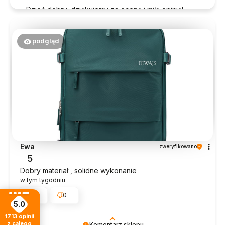
Dzień dobry, dziękujemy za ocenę i miłą opinię!
Cieszymy się, że udało nam się spełnić oczekiwania
:) Pozdrawiamy serdecznie, Zespół Diwajs!
podgląd
Ewa
zweryfikowano
5
Dobry materiał , solidne wykonanie
w tym tygodniu
0
0
5.0
1713
opinii
z całego
Komentarz sklepu